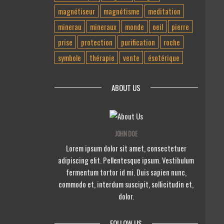
magnétiseur
magnétisme
meditation
minerau
mineraux
monde
oeil
pierre
prise
protection
purification
roche
symbole
thérapie
vente
ésotérique
ABOUT US
JOHN DOE
Lorem ipsum dolor sit amet, consectetuer
adipiscing elit. Pellentesque ipsum. Vestibulum
fermentum tortor id mi. Duis sapien nunc,
commodo et, interdum suscipit, sollicitudin et,
dolor.
FOLLOW US