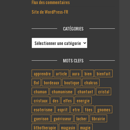
Flux des commentaires
Site de WordPress-FR
CATÉGORIES
MOTS CLEFS
apprendre
article
aura
bien
bienfait
Bol
bordeaux
boutique
chakras
chaman
chamanisme
chantant
cristal
cristaux
des
elfes
energie
esoterisme
esprit
etre
fées
gnomes
guerison
guérisseur
lacher
librairie
lithotherapie
magasin
magie