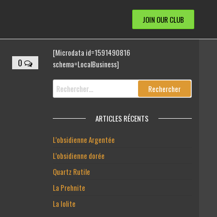
JOIN OUR CLUB
[Microdata id=1591490816
0
schema=LocalBusiness]
ARTICLES RÉCENTS
L’obsidienne Argentée
L’obsidienne dorée
Quartz Rutile
La Prehnite
La Iolite