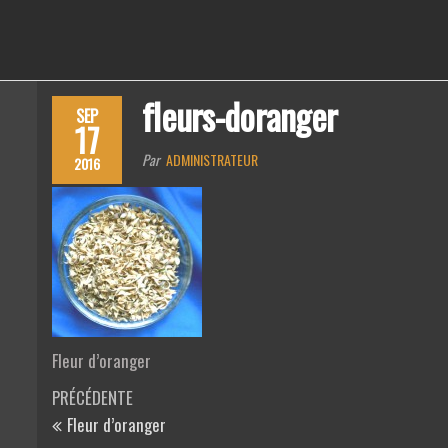
PIERRES
Boutique
ésotérique
en ligne et
DES
Librairie
fleurs-doranger
SEP
ELFES
17
Par
ADMINISTRATEUR
2016
Fleur d’oranger
PRÉCÉDENTE
Fleur d’oranger